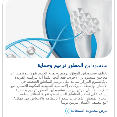
سنسوداين
المطور ترميم وحماية
يختلف سنسوداين المطوّر ترميم وحماية الجديد بقوة النوفامين عن
معاجين سنسوداين الأخرى، فقد ﺃثبت علمياً أنه بتركيبته الفريدة
بالكالسيوم المركز يساعد على ترميم المناطق الضعيفة في
الأسنان بواسطة المركبات الأساسية الطبيعية المكونة للأسنان. مع
تنظيف الأسنان مرتين يومياً، سنسوداين المطور ترميم و حماية
يساعد على إصلاح المناطق الحساسة و تقوية أسنانك. بطعم
النعناع المنعش الذي يترك شعوراً بالنظافة والانتعاش في فمك.*
*مع تنظيف الأسنان مرتين يومياً
عرض مجموعة المنتجات